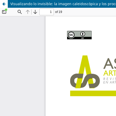
Visualizando lo invisible: la imagen caleidoscópica y los pro