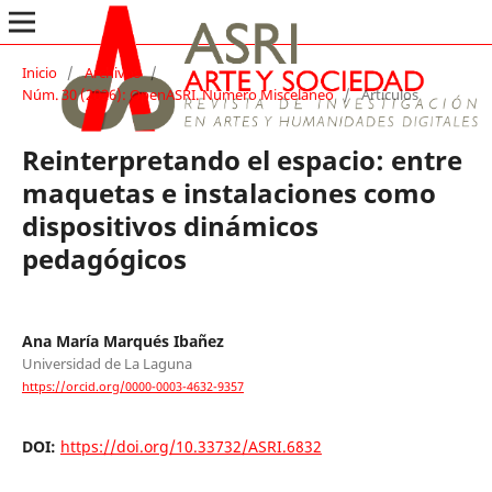
Inicio
/
Archivos
/
Núm. 30 (2026): OpenASRI. Número Misceláneo
/
Artículos
Reinterpretando el espacio: entre
maquetas e instalaciones como
dispositivos dinámicos
pedagógicos
Ana María Marqués Ibañez
Universidad de La Laguna
https://orcid.org/0000-0003-4632-9357
DOI:
https://doi.org/10.33732/ASRI.6832