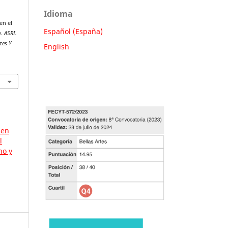
Idioma
en el
Español (España)
e.
ASRI.
tes Y
English
 en
l
no y