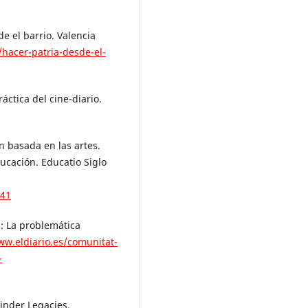
e el barrio. Valencia
/hacer-patria-desde-el-
áctica del cine-diario.
n basada en las artes.
ucación. Educatio Siglo
641
à: La problemática
ww.eldiario.es/comunitat-
-
inder Legacies.