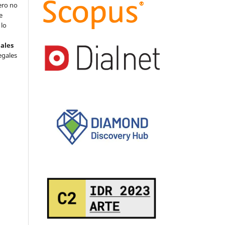
ero no
e
 lo
nales
egales