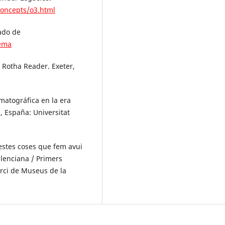
oncepts/o3.html
ado de
nema
ul Rotha Reader. Exeter,
matográfica en la era
n, España: Universitat
estes coses que fem avui
alenciana / Primers
rci de Museus de la