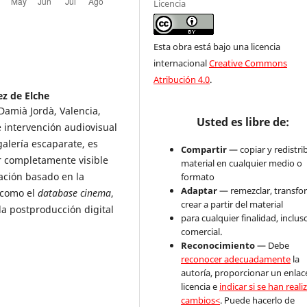
Licencia
Esta obra está bajo una licencia
internacional
Creative Commons
Atribución 4.0
.
z de Elche
Damià Jordà, Valencia,
Usted es libre de:
e intervención audiovisual
alería escaparate, es
Compartir
— copiar y redistrib
r completamente visible
material en cualquier medio o
gación basado en la
formato
Adaptar
— remezclar, transfo
s como el
database cinema
,
crear a partir del material
 la postproducción digital
para cualquier finalidad, inclus
comercial.
Reconocimiento
— Debe
reconocer adecuadamente
la
autoría, proporcionar un enlace
licencia e
indicar si se han real
cambios<
. Puede hacerlo de