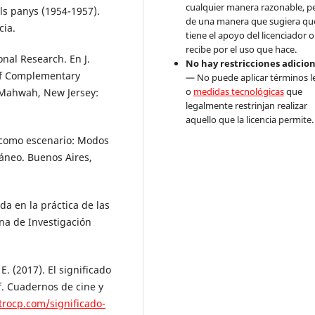
cualquier manera razonable, p
els panys (1954-1957).
de una manera que sugiera qu
cia.
tiene el apoyo del licenciador o
recibe por el uso que hace.
onal Research. En J.
No hay restricciones adicio
 of Complementary
— No puede aplicar términos l
o
medidas tecnológicas
que
 Mahwah, New Jersey:
legalmente restrinjan realizar
aquello que la licencia permite.
a como escenario: Modos
áneo. Buenos Aires,
da en la práctica de las
ana de Investigación
. (2017). El significado
f. Cuadernos de cine y
trocp.com/significado-