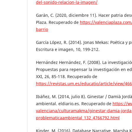
del-sonido-relacion-la-imagen/
Garán, C. (2020, diciembre 11). Hacer patria desd
Plaza. Recuperado de
https://valenciaplaza.com
barrio
García López, R. (2014). Jonas Mekas: Poética y pr
Escritura e imagen, 10, 199-212.
Hernández Hernández, F. (2008). La investigació
Propuestas para repensar la investigación en ed
XXI, 26, 85-118. Recuperado de
https://revistas.um.es/educatio/article/view/46
Ibáñez, M. (2014, julio 8). Ginestar / Damià Jord
ambiental. eldiario.es. Recuperado de
https://w
valenciana/culturamakma/ginestar-damia-jorda
problematicaambiental_132_4766792.html
Kinder, M. (2016). Database Narrative. Marsha K