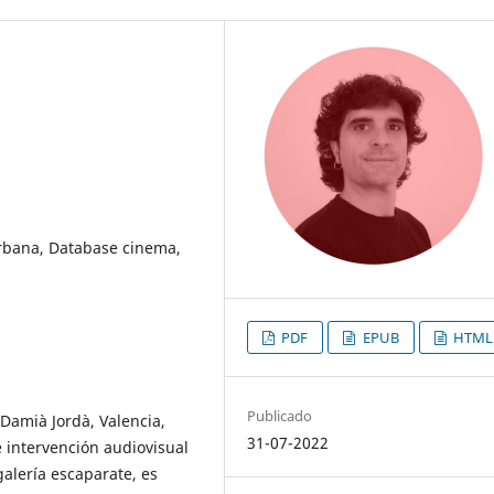
urbana, Database cinema,
PDF
EPUB
HTML
Publicado
 (Damià Jordà, Valencia,
31-07-2022
e intervención audiovisual
alería escaparate, es