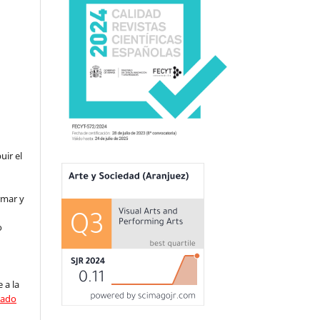
uir el
rmar y
o
 a la
izado