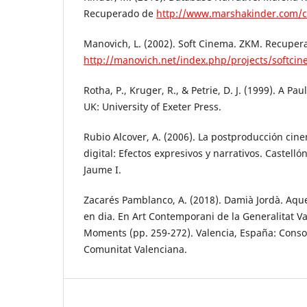
Recuperado de
http://www.marshakinder.com/c
Manovich, L. (2002). Soft Cinema. ZKM. Recuper
http://manovich.net/index.php/projects/softci
Rotha, P., Kruger, R., & Petrie, D. J. (1999). A Pa
UK: University of Exeter Press.
Rubio Alcover, A. (2006). La postproducción cine
digital: Efectos expresivos y narrativos. Castelló
Jaume I.
Zacarés Pamblanco, A. (2018). Damià Jordà. Aqu
en dia. En Art Contemporani de la Generalitat V
Moments (pp. 259-272). Valencia, España: Conso
Comunitat Valenciana.