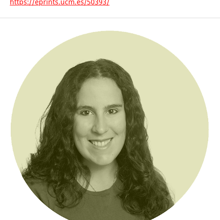
https://eprints.ucm.es/50393/