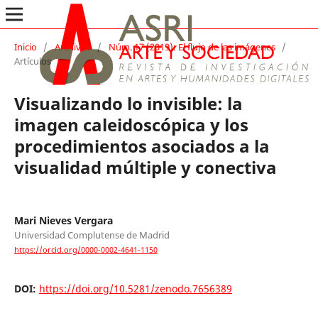
Inicio
/
Archivos
/
Núm. 17 (2019): El flujo de las imágenes
/
Artículos
Visualizando lo invisible: la
imagen caleidoscópica y los
procedimientos asociados a la
visualidad múltiple y conectiva
Mari Nieves Vergara
Universidad Complutense de Madrid
https://orcid.org/0000-0002-4641-1150
DOI:
https://doi.org/10.5281/zenodo.7656389