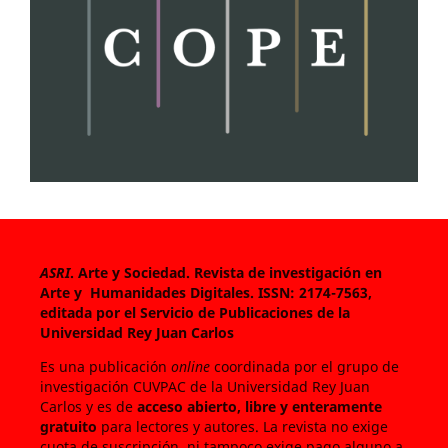
ASRI
. Arte y Sociedad. Revista de investigación en
Arte y Humanidades Digitales.
ISSN: 2174-7563,
editada por el Servicio de Publicaciones de la
Universidad Rey Juan Carlos
Es una publicación
online
coordinada por el grupo de
investigación CUVPAC de la Universidad Rey Juan
Carlos y es de
acceso abierto, libre y enteramente
gratuito
para lectores y autores. La revista no exige
cuota de suscripción, ni tampoco exige pago alguno a