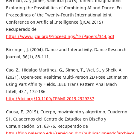
Berman, A. y James, Valencia (2015). Kinetic Imaginations:
Exploring the Possibilities of Combining AI and Dance. En
Proceedings of the Twenty-Fourth International Joint
Conference on Artificial Intelligence (IJCAI 2015)
Recuperado de
https://www.ijcai.org/Proceedings/15/Papers/344.pdf
Birringer, J. (2004). Dance and Interactivity. Dance Research
Journal, 36(1), 88-111.
Cao, Z., Hidalgo Martínez, G., Simon, T., Wei, S., y Sheik, A.
(2021). OpenPose: Realtime Multi-Person 2D Pose Estimation
using Part Affinity Fields. IEEE Trans Pattern Anal Mach
Intell, 43,1, 172-186.
http://doi.org/10.1109/TPAMI.2019.2929257
Causa, E. (2015). Cuerpo, movimiento y algoritmo. Cuaderno
51. Cuadernos del Centro de Estudios en Diseño y
Comunicación, 51, 63-76. Recuperado de
http://fido.palermo.edu/servicios_dyc/publicacionesdc/archivos