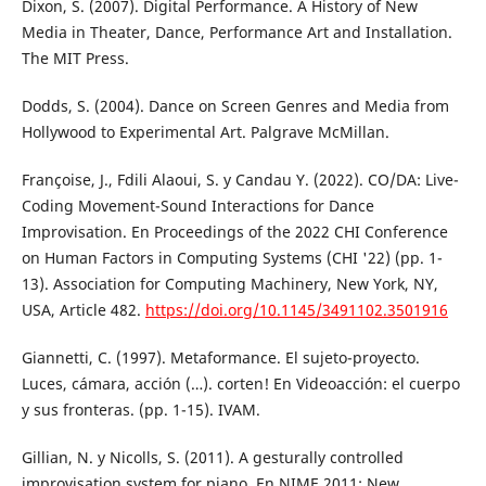
Dixon, S. (2007). Digital Performance. A History of New
Media in Theater, Dance, Performance Art and Installation.
The MIT Press.
Dodds, S. (2004). Dance on Screen Genres and Media from
Hollywood to Experimental Art. Palgrave McMillan.
Françoise, J., Fdili Alaoui, S. y Candau Y. (2022). CO/DA: Live-
Coding Movement-Sound Interactions for Dance
Improvisation. En Proceedings of the 2022 CHI Conference
on Human Factors in Computing Systems (CHI '22) (pp. 1-
13). Association for Computing Machinery, New York, NY,
USA, Article 482.
https://doi.org/10.1145/3491102.3501916
Giannetti, C. (1997). Metaformance. El sujeto-proyecto.
Luces, cámara, acción (…). corten! En Videoacción: el cuerpo
y sus fronteras. (pp. 1-15). IVAM.
Gillian, N. y Nicolls, S. (2011). A gesturally controlled
improvisation system for piano. En NIME 2011: New