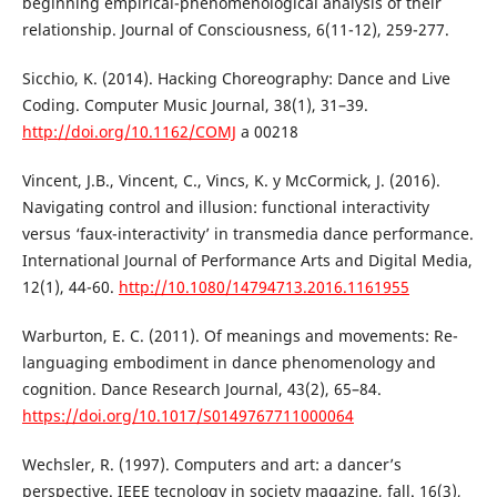
beginning empirical-phenomenological analysis of their
relationship. Journal of Consciousness, 6(11-12), 259-277.
Sicchio, K. (2014). Hacking Choreography: Dance and Live
Coding. Computer Music Journal, 38(1), 31–39.
http://doi.org/10.1162/COMJ
a 00218
Vincent, J.B., Vincent, C., Vincs, K. y McCormick, J. (2016).
Navigating control and illusion: functional interactivity
versus ‘faux-interactivity’ in transmedia dance performance.
International Journal of Performance Arts and Digital Media,
12(1), 44-60.
http://10.1080/14794713.2016.1161955
Warburton, E. C. (2011). Of meanings and movements: Re-
languaging embodiment in dance phenomenology and
cognition. Dance Research Journal, 43(2), 65–84.
https://doi.org/10.1017/S0149767711000064
Wechsler, R. (1997). Computers and art: a dancer’s
perspective. IEEE tecnology in society magazine, fall. 16(3),