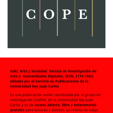
ASRI
. Arte y Sociedad. Revista de investigación en
Arte y Humanidades Digitales.
ISSN: 2174-7563,
editada por el Servicio de Publicaciones de la
Universidad Rey Juan Carlos
Es una publicación
online
coordinada por el grupo de
investigación CUVPAC de la Universidad Rey Juan
Carlos y es de
acceso abierto, libre y enteramente
gratuito
para lectores y autores. La revista no exige